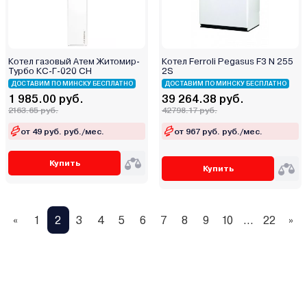
Котел газовый Атем Житомир-
Котел Ferroli Pegasus F3 N 255
Турбо КС-Г-020 СН
2S
ДОСТАВИМ ПО МИНСКУ БЕСПЛАТНО
ДОСТАВИМ ПО МИНСКУ БЕСПЛАТНО
1 985.00 руб.
39 264.38 руб.
2163.65 руб.
42798.17 руб.
от 49 руб. руб./мес.
от 967 руб. руб./мес.
Купить
Купить
«
1
2
3
4
5
6
7
8
9
10
...
22
»