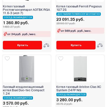
Котел газовый
Котел газовый Ferroli Pegasus
Ростовгазоаппарат АОГВК RGA
107 2S
11.6-3 (исп 7)
ДОСТАВИМ ПО МИНСКУ БЕСПЛАТНО
СОСЕД ОБЗАВИДУЕТСЯ
23 091.35 руб.
1 360.80 руб.
25169.57 руб.
1483.27 руб.
от 569 руб. руб./мес.
от 34 руб. руб./мес.
Купить
Купить
Газовый конденсационный
Котел газовый Ariston Clas XC
котел Baxi Duo-tec Compact
System 24 FF NG
1.24
СОСЕД ОБЗАВИДУЕТСЯ
СОСЕД ОБЗАВИДУЕТСЯ
3 280.00 руб.
3 570.00 руб.
3575.2 руб.