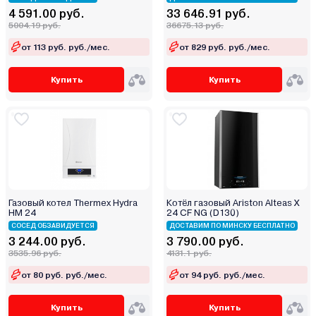
4 591.00 руб.
33 646.91 руб.
5004.19 руб.
36675.13 руб.
от 113 руб. руб./мес.
от 829 руб. руб./мес.
Купить
Купить
Газовый котел Thermex Hydra
Котёл газовый Ariston Alteas X
HM 24
24 CF NG (D130)
СОСЕД ОБЗАВИДУЕТСЯ
ДОСТАВИМ ПО МИНСКУ БЕСПЛАТНО
3 244.00 руб.
3 790.00 руб.
3535.96 руб.
4131.1 руб.
от 80 руб. руб./мес.
от 94 руб. руб./мес.
Купить
Купить