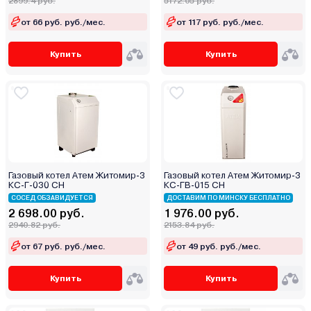
2899.4 руб.
5172.05 руб.
Ресурс
от 66 руб. руб./мес.
от 117 руб. руб./мес.
Россия
Ростовгазоаппарат
Купить
Купить
Сибирь
Сигнал
СТЭН
Теплодар
Теплоприбор
Термокрафт
Газовый котел Атем Житомир-3
Газовый котел Атем Житомир-3
Термостайл
КС-Г-030 СН
КС-ГВ-015 СН
СОСЕД ОБЗАВИДУЕТСЯ
ДОСТАВИМ ПО МИНСКУ БЕСПЛАТНО
УМТ
2 698.00 руб.
1 976.00 руб.
Уралец
2940.82 руб.
2153.84 руб.
Эван
от 67 руб. руб./мес.
от 49 руб. руб./мес.
Элвин
Электромаш
Купить
Купить
Энкор