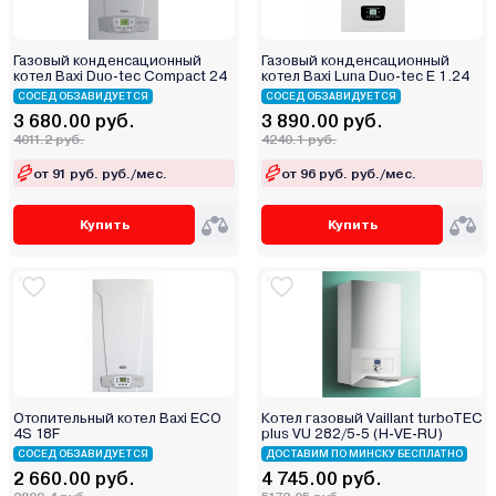
Zenet
Zerten
Газовый конденсационный
Газовый конденсационный
Zota
котел Baxi Duo-tec Compact 24
котел Baxi Luna Duo-tec E 1.24
Атем-Франк
СОСЕД ОБЗАВИДУЕТСЯ
СОСЕД ОБЗАВИДУЕТСЯ
3 680.00 руб.
3 890.00 руб.
Бастион
4011.2 руб.
4240.1 руб.
Боринское
от 91 руб. руб./мес.
от 96 руб. руб./мес.
Кировский завод
Китай
Купить
Купить
Лемакс
Маяк
Мимакс
Мозырьсельмаш
НМК
ООО "БелКомин"
Отопительный котел Baxi ECO
Котел газовый Vaillant turboTEC
Очаг
4S 18F
plus VU 282/5-5 (H-VE-RU)
СОСЕД ОБЗАВИДУЕТСЯ
Ратон
ДОСТАВИМ ПО МИНСКУ БЕСПЛАТНО
2 660.00 руб.
4 745.00 руб.
Ресанта