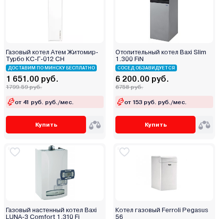
Galmet
Greolit
GTM
Haier
Газовый котел Атем Житомир-
Отопительный котел Baxi Slim
Hubert
Турбо КС-Г-012 СН
1.300 FiN
Immergas
ДОСТАВИМ ПО МИНСКУ БЕСПЛАТНО
СОСЕД ОБЗАВИДУЕТСЯ
1 651.00 руб.
6 200.00 руб.
Ken
1799.59 руб.
6758 руб.
Kentatsu
от 41 руб. руб./мес.
от 153 руб. руб./мес.
Kiturami
Kospel
Купить
Купить
Kotitonttu
Krats
Lamborghini
Lavoro
Lemax
LTEC
Газовый настенный котел Baxi
Котел газовый Ferroli Pegasus
METEOR Thermo
LUNA-3 Comfort 1.310 Fi
56