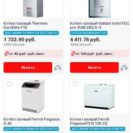
Котел газовый Thermex
Котел газовый Vaillant turboTEC
EuroElite F10
pro VUW 282/5-3
ДОСТАВИМ ПО МИНСКУ БЕСПЛАТНО
СОСЕД ОБЗАВИДУЕТСЯ
1 733.90 руб.
4 411.76 руб.
1889.95 руб.
4808.82 руб.
от 43 руб. руб./мес.
от 109 руб. руб./мес.
Купить
Купить
Котёл газовый Ferroli Pegasus
Котел газовый Ferolli
D 45
PegasusF3 N 136 2S
ДОСТАВИМ ПО МИНСКУ БЕСПЛАТНО
ДОСТАВИМ ПО МИНСКУ БЕСПЛАТНО