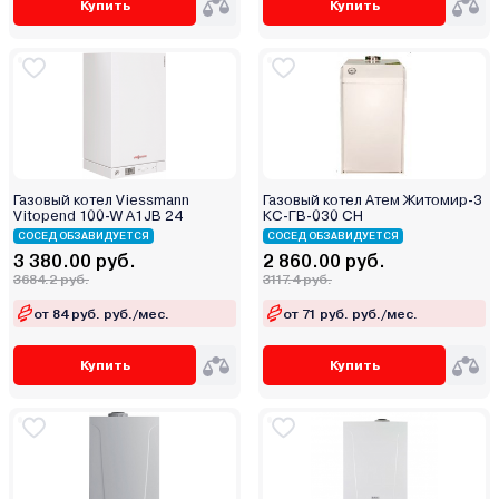
Купить
Купить
Stout
TECLine
Tenko
Teplodom
Termet
Termica
Газовый котел Viessmann
Газовый котел Атем Житомир-3
Thermex
Vitopend 100-W A1JB 24
КС-ГВ-030 СН
TIS
СОСЕД ОБЗАВИДУЕТСЯ
СОСЕД ОБЗАВИДУЕТСЯ
3 380.00 руб.
2 860.00 руб.
Vaillant
3684.2 руб.
3117.4 руб.
Vargaz
от 84 руб. руб./мес.
от 71 руб. руб./мес.
VGR
Viadrus
Купить
Купить
Viessmann
Warmtech
Wespe Heizung
Wolf