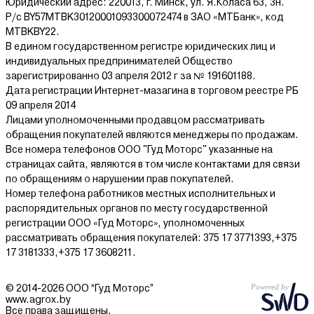
Юридический адрес: 220013, г. Минск, ул. Я.Коласа 63, 3н.
Р/с BY57MTBK30120001093300072474 в ЗАО «МТБанк», код
MTBKBY22.
В едином государственном регистре юридических лиц и
индивидуальных предпринимателей Общество
зарегистрированно 03 апреля 2012 г за № 191601188.
Дата регистрации Интернет-мазагина в торговом реестре РБ
09 апреля 2014
Лицами уполномоченными продавцом рассматривать
обращения покупателей являются менеджеры по продажам.
Все номера телефонов ООО "Гуд Моторс" указанные на
страницах сайта, являются в том числе контактами для связи
по обращениям о нарушении прав покупателей.
Номер телефона работников местных исполнительных и
распорядительных органов по месту государственной
регистрации ООО «Гуд Моторс», уполномоченных
рассматривать обращения покупателей: 375 17 3771393,+375
17 3181333,+375 17 3608211.
© 2014-2026 ООО “Гуд Моторс”
www.agrox.by
Все права защищены.