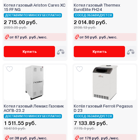
Котел газовый Ariston Cares XC
Котел газовый Thermex
15 FF NG
EuroElite FH24
ДОСТАВИМ ПО МИНСКУ БЕСПЛАТНО
СОСЕД ОБЗАВИДУЕТСЯ
2 715.00 руб.
2 014.80 руб.
2959.35 руб.
2196.13 руб.
от 67 руб. руб./мес.
от 50 руб. руб./мес.
Купить
Купить
Котел газовый Лемакс Газовик
Котёл газовый Ferroli Pegasus
АОГВ-23.2
D 23
ДОСТАВИМ ПО МИНСКУ БЕСПЛАТНО
СОСЕД ОБЗАВИДУЕТСЯ
1 511.55 руб.
7 133.85 руб.
1647.59 руб.
7775.9 руб.
от 38 руб. руб./мес.
от 176 руб. руб./мес.