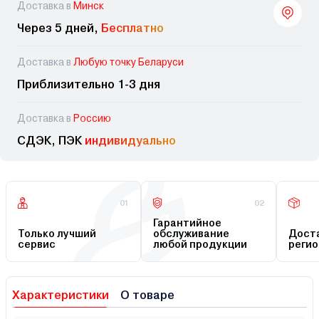
Доставка в
Минск
Через 5 дней,
Бесплатно
Доставка в
Любую точку Беларуси
Приблизительно 1-3 дня
Доставка в
Россию
СДЭК, ПЭК
индивидуально
01
02
Гарантийное
Только лучший
обслуживание
Доста
сервис
любой продукции
регио
Характеристики
О товаре