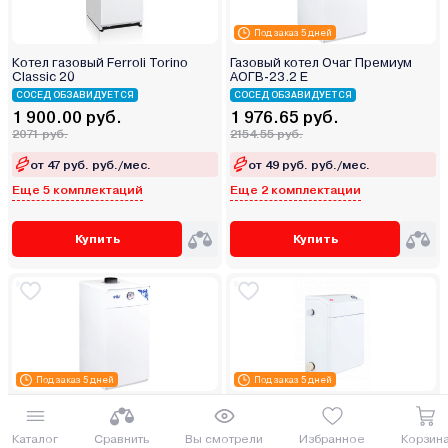
Под заказ 5 дней
Котел газовый Ferroli Torino
Газовый котел Очаг Премиум
Classic 20
АОГВ-23.2 Е
СОСЕД ОБЗАВИДУЕТСЯ
СОСЕД ОБЗАВИДУЕТСЯ
1 900.00 руб.
1 976.65 руб.
2071 руб.
2154.55 руб.
от 47 руб. руб./мес.
от 49 руб. руб./мес.
Еще 5 комплектаций
Еще 2 комплектации
Купить
Купить
Под заказ 5 дней
Под заказ 5 дней
Газовый котел Очаг Премиум
Газовый котел Очаг Compact
АКГВ-17.4 Е
КСГЗ-16 С
Каталог
Сравнить
Вы смотрели
Избранное
Корзин
ДОСТАВИМ ПО МИНСКУ БЕСПЛАТНО
ДОСТАВИМ ПО МИНСКУ БЕСПЛАТНО