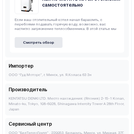
самостоятельно
Если ваш отопительный котел начал барахлить, с
перебоями подавать горячую воду, возможно, вас
настигло загрязнение теплообменника. В этой статье мы
Смотреть обзор
Импортер
ООО “Гуд Моторс”, г. Минск, ул. Я.Коласа 63 3н
Производитель
KENTATSU DENKI LTD. Место нахождения: (Япония) 2-15-1 Konan,
Minato-ku, Tokyo, 108-6028, Shinagawa Intercity Tower A 28th Floor,
Japan
Сервисный центр
ООО "БелТеплоГрупп" , 220053, Беларусь, Минск, ул. Мирная, 37Г,